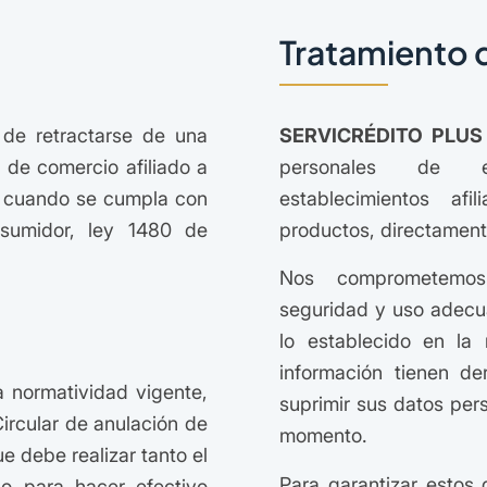
Tratamiento 
d de retractarse de una
SERVICRÉDITO PLUS 
 de comercio afiliado a
personales de em
y cuando se cumpla con
establecimientos af
nsumidor, ley 1480 de
productos, directament
Nos comprometemos 
seguridad y uso adecu
lo establecido en la 
información tienen de
a normatividad vigente,
suprimir sus datos per
Circular de anulación de
momento.
ue debe realizar tanto el
Para garantizar esto
do para hacer efectivo