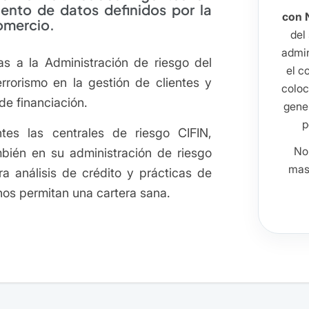
ento de datos definidos por la
con 
omercio.
del
admin
as a la Administración de riesgo del
el c
errorismo en la gestión de clientes y
coloc
de financiación.
gener
p
tes las centrales de riesgo CIFIN,
No
mbién en su administración de riesgo
masi
a análisis de crédito y prácticas de
os permitan una cartera sana.