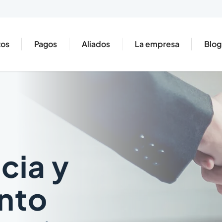
tos
Pagos
Aliados
La empresa
Blog
cia y
nto