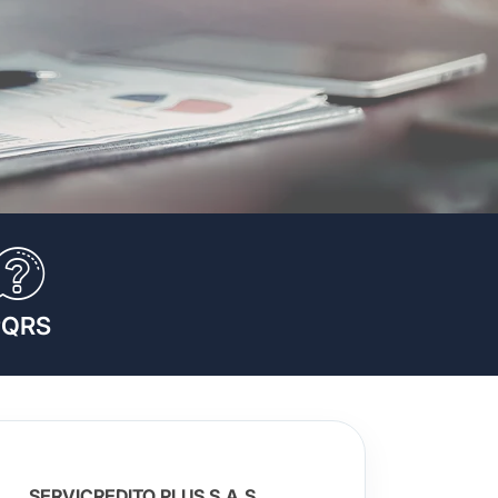
PQRS
SERVICREDITO PLUS S.A.S