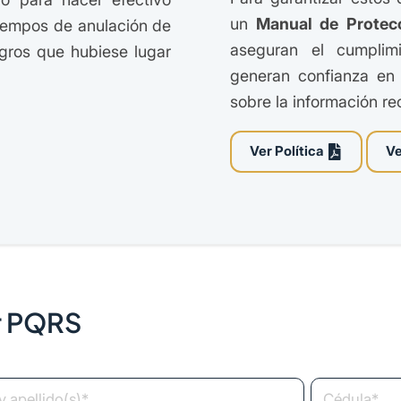
un
Manual de Protec
tiempos de anulación de
aseguran el cumplim
egros que hubiese lugar
generan confianza en 
sobre la información re
Ver Política
Ve
ar PQRS