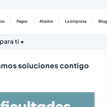
tos
Pagos
Aliados
La empresa
Blog
para ti •
amos soluciones contigo